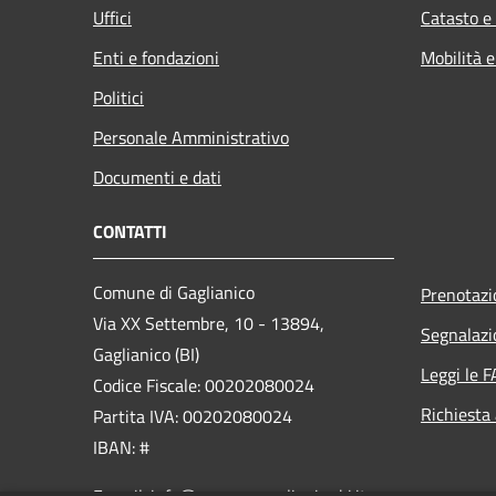
Uffici
Catasto e
Enti e fondazioni
Mobilità e
Politici
Personale Amministrativo
Documenti e dati
CONTATTI
Comune di Gaglianico
Prenotaz
Via XX Settembre, 10 - 13894,
Segnalazi
Gaglianico (BI)
Leggi le 
Codice Fiscale: 00202080024
Richiesta
Partita IVA: 00202080024
IBAN: #
E-mail: info@comune.gaglianico.bi.it