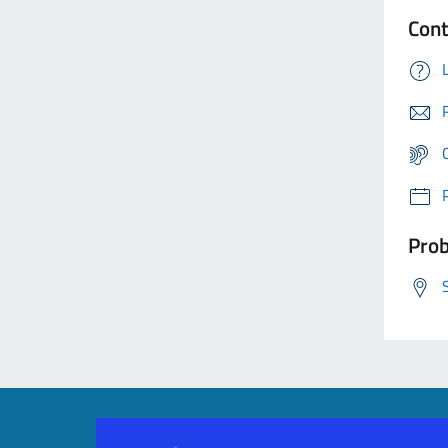
Cont
Prob