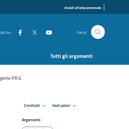
|
Accedi all'area personale
uici su
Cerca
Tutti gli argomenti
gente P.R.G
Condividi
Vedi azioni
Argomenti: