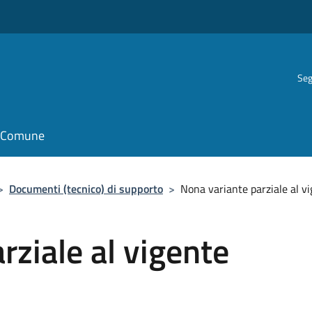
Seg
il Comune
>
Documenti (tecnico) di supporto
>
Nona variante parziale al vi
rziale al vigente